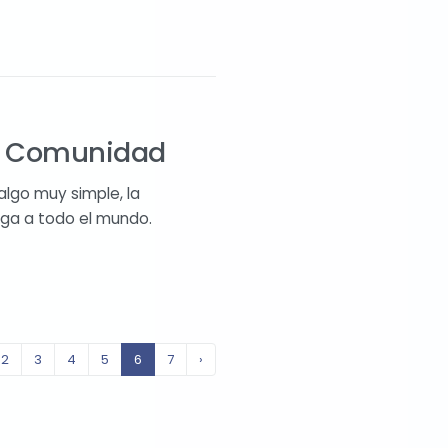
na Comunidad
algo muy simple, la
ega a todo el mundo.
2
3
4
5
6
7
›