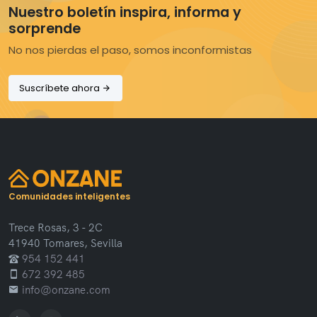
Nuestro boletín inspira, informa y
sorprende
No nos pierdas el paso, somos inconformistas
Suscríbete ahora
Comunidades inteligentes
Trece Rosas, 3 - 2C
41940 Tomares, Sevilla
954 152 441
672 392 485
info@onzane.com