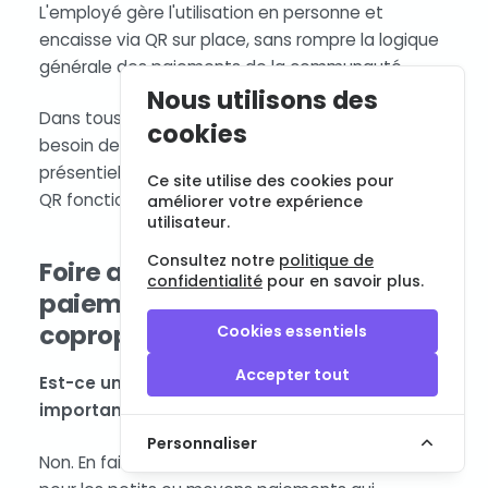
L'employé gère l'utilisation en personne et
encaisse via QR sur place, sans rompre la logique
générale des paiements de la communauté.
Nous utilisons des
Dans tous ces cas, le principe est le même : un
cookies
besoin de paiement simple, immédiat et en
présentiel. Et c'est précisément pour cela que le
Ce site utilise des cookies pour
QR fonctionne si bien.
améliorer votre expérience
utilisateur.
Consultez notre
politique de
Foire aux questions sur le
confidentialité
pour en savoir plus.
paiement par QR dans une
copropriété
Cookies essentiels
Accepter tout
Est-ce uniquement utile pour les paiements
importants ?
Personnaliser
Non. En fait, cela a tout son sens précisément