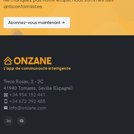
anticonformistes
Abonnez-vous maintenant
L'app de communauté intelligente
Trece Rosas, 3 - 2C
41940 Tomares, Sevilla (Espagne)
+34 954 152 441
+34 672 392 485
info@onzane.com