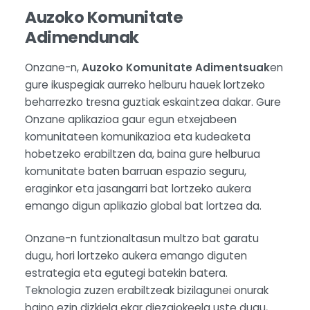
Auzoko Komunitate
Adimendunak
Onzane-n,
Auzoko Komunitate Adimentsuak
en
gure ikuspegiak aurreko helburu hauek lortzeko
beharrezko tresna guztiak eskaintzea dakar. Gure
Onzane aplikazioa gaur egun etxejabeen
komunitateen komunikazioa eta kudeaketa
hobetzeko erabiltzen da, baina gure helburua
komunitate baten barruan espazio seguru,
eraginkor eta jasangarri bat lortzeko aukera
emango digun aplikazio global bat lortzea da.
Onzane-n funtzionaltasun multzo bat garatu
dugu, hori lortzeko aukera emango diguten
estrategia eta egutegi batekin batera.
Teknologia zuzen erabiltzeak bizilagunei onurak
baino ezin dizkiela ekar diezaiokeela uste dugu,