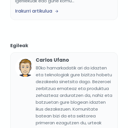
igerilekuak edo gune komu...
Irakurri artikulua
Egileak
Carlos Ufano
80ko hamarkadatik ari da idazten
eta teknologiak gure bizitza hobetu
dezakeela sinetsita dago. Bezeroei
zerbitzua emateaz eta produktua
zehazteaz arduratzen da, nahiz eta
batzuetan gure blogean idazten
ikus dezakezuen. Komunitate
batean bizi da eta sektorea
primeran ezagutzen du, urteak