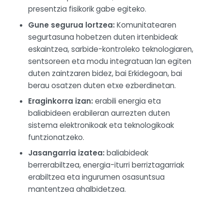
presentzia fisikorik gabe egiteko.
Gune segurua lortzea:
Komunitatearen
segurtasuna hobetzen duten irtenbideak
eskaintzea, sarbide-kontroleko teknologiaren,
sentsoreen eta modu integratuan lan egiten
duten zaintzaren bidez, bai Erkidegoan, bai
berau osatzen duten etxe ezberdinetan.
Eraginkorra izan:
erabili energia eta
baliabideen erabileran aurrezten duten
sistema elektronikoak eta teknologikoak
funtzionatzeko.
Jasangarria izatea:
baliabideak
berrerabiltzea, energia-iturri berriztagarriak
erabiltzea eta ingurumen osasuntsua
mantentzea ahalbidetzea.