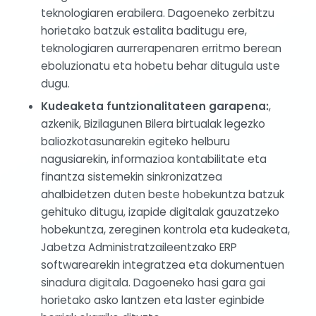
teknologiaren erabilera. Dagoeneko zerbitzu
horietako batzuk estalita baditugu ere,
teknologiaren aurrerapenaren erritmo berean
eboluzionatu eta hobetu behar ditugula uste
dugu.
Kudeaketa funtzionalitateen garapena:
,
azkenik, Bizilagunen Bilera birtualak legezko
baliozkotasunarekin egiteko helburu
nagusiarekin, informazioa kontabilitate eta
finantza sistemekin sinkronizatzea
ahalbidetzen duten beste hobekuntza batzuk
gehituko ditugu, izapide digitalak gauzatzeko
hobekuntza, zereginen kontrola eta kudeaketa,
Jabetza Administratzaileentzako ERP
softwarearekin integratzea eta dokumentuen
sinadura digitala. Dagoeneko hasi gara gai
horietako asko lantzen eta laster eginbide