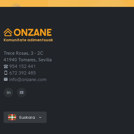
Komunitate adimentsuak
Trece Rosas, 3 - 2C
41940 Tomares, Sevilla
954 152 441
672 392 485
info@onzane.com
Euskara