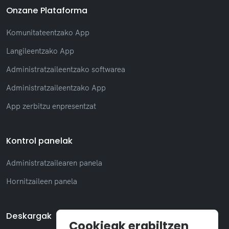
Onzane Plataforma
Komunitateentzako App
Langileentzako App
Administratzaileentzako softwarea
Administratzaileentzako App
App zerbitzu enpresentzat
Kontrol panelak
Administratzailearen panela
Hornitzaileen panela
Deskargak
Cookieak erabiltzen