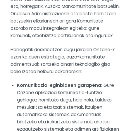
eta, horregatik, Auzoko Mankomunitate batzuekin,
Ondasun Administrazioekin eta beste hornitzaile
batzuekin elkarlanean ari gara Komunitate
osorako modu integralean egiteko: gune
komunak, etxebizitza partikularrak eta inguruak.
Horregatik deskribatzen dugu jarraian Onzane-k
ezarriko duen estrategia, auzo-komunitate
adimentsuak sortzeko oinarri teknologiko gisa
balio izatea helburu bakarrarekin:
Komunikazio-eginbideen garapena:
Gure
Onzane aplikazioa komunikazio-funtzio
gehiagoz hornituko dugu, hala nola, taldeko
mezularitza eta txat sistemak, itzulpen
automatikoko sistemak, dokumentuak
bilatzeko eta irakurtzeko sistemak, ahotsa
ezagutzeko sistemak eta adimen artifizialaren