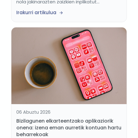
nola jakinarazten zaizkien inplikatut...
Irakurri artikulua
06 Abuztu 2026
Bizilagunen elkarteentzako aplikaziorik
onena: izena eman aurretik kontuan hartu
beharrekoak