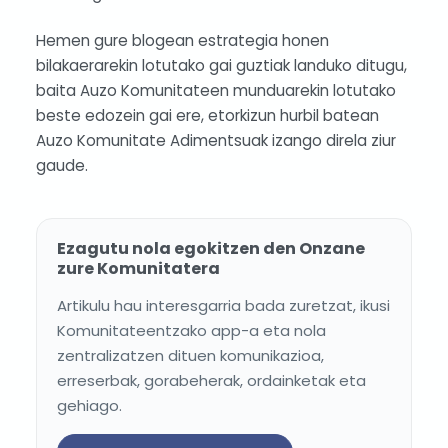
Hemen gure blogean estrategia honen
bilakaerarekin lotutako gai guztiak landuko ditugu,
baita Auzo Komunitateen munduarekin lotutako
beste edozein gai ere, etorkizun hurbil batean
Auzo Komunitate Adimentsuak izango direla ziur
gaude.
Ezagutu nola egokitzen den Onzane
zure Komunitatera
Artikulu hau interesgarria bada zuretzat, ikusi
Komunitateentzako app-a eta nola
zentralizatzen dituen komunikazioa,
erreserbak, gorabeherak, ordainketak eta
gehiago.