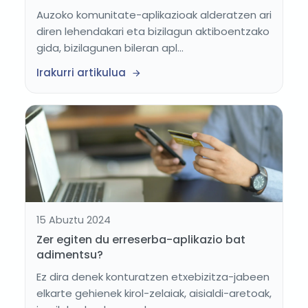
Auzoko komunitate-aplikazioak alderatzen ari
diren lehendakari eta bizilagun aktiboentzako
gida, bizilagunen bileran apl...
Irakurri artikulua
15 Abuztu 2024
Zer egiten du erreserba-aplikazio bat
adimentsu?
Ez dira denek konturatzen etxebizitza-jabeen
elkarte gehienek kirol-zelaiak, aisialdi-aretoak,