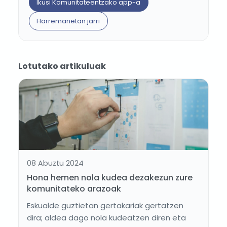
Ikusi Komunitateentzako app-a
Harremanetan jarri
Lotutako artikuluak
08 Abuztu 2024
Hona hemen nola kudea dezakezun zure
komunitateko arazoak
Eskualde guztietan gertakariak gertatzen
dira; aldea dago nola kudeatzen diren eta