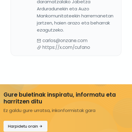
daramatzalako Jabetza
Arduradunekin eta Auzo
Mankomunitateekin harremanetan
jartzen, haien arazo eta beharrak
ezagutzeko.
carlos@onzane.com
https://x.com/cufano
Gure buletinak inspiratu, informatu eta
harritzen ditu
Ez galdu gure urratsa, inkonformistak gara
Harpidetu orain