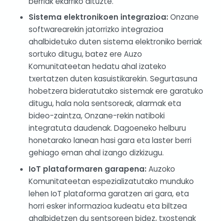
berriak ekarriko dituzte.
Sistema elektronikoen integrazioa:
Onzane
softwarearekin jatorrizko integrazioa
ahalbidetuko duten sistema elektroniko berriak
sortuko ditugu, batez ere Auzo
Komunitateetan hedatu ahal izateko
txertatzen duten kasuistikarekin. Segurtasuna
hobetzera bideratutako sistemak ere garatuko
ditugu, hala nola sentsoreak, alarmak eta
bideo-zaintza, Onzane-rekin natiboki
integratuta daudenak. Dagoeneko helburu
honetarako lanean hasi gara eta laster berri
gehiago eman ahal izango dizkizugu.
IoT plataformaren garapena:
Auzoko
Komunitateetan espezializatutako munduko
lehen IoT plataforma garatzen ari gara, eta
horri esker informazioa kudeatu eta biltzea
ahalbidetzen du sentsoreen bidez, txostenak