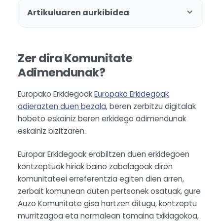
Artikuluaren aurkibidea
Zer dira Komunitate
Adimendunak?
Europako Erkidegoak
Europako Erkidegoak
adierazten duen bezala
, beren zerbitzu digitalak
hobeto eskainiz beren erkidego adimendunak
eskainiz bizitzaren.
Europar Erkidegoak erabiltzen duen erkidegoen
kontzeptuak hiriak baino zabalagoak diren
komunitateei erreferentzia egiten dien arren,
zerbait komunean duten pertsonek osatuak, gure
Auzo Komunitate gisa hartzen ditugu, kontzeptu
murritzagoa eta normalean tamaina txikiagokoa,