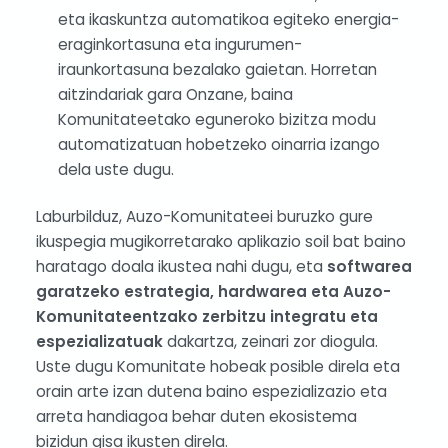
eta ikaskuntza automatikoa egiteko energia-
eraginkortasuna eta ingurumen-
iraunkortasuna bezalako gaietan. Horretan
aitzindariak gara Onzane, baina
Komunitateetako eguneroko bizitza modu
automatizatuan hobetzeko oinarria izango
dela uste dugu.
Laburbilduz, Auzo-Komunitateei buruzko gure
ikuspegia mugikorretarako aplikazio soil bat baino
haratago doala ikustea nahi dugu, eta
softwarea
garatzeko estrategia, hardwarea eta Auzo-
Komunitateentzako zerbitzu integratu eta
espezializatuak
dakartza, zeinari zor diogula.
Uste dugu Komunitate hobeak posible direla eta
orain arte izan dutena baino espezializazio eta
arreta handiagoa behar duten ekosistema
bizidun gisa ikusten direla.