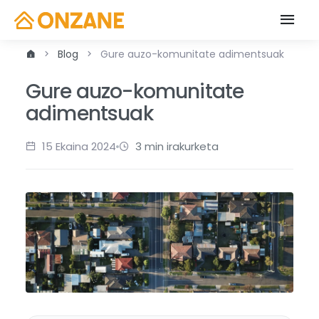
Blog
Gure auzo-komunitate adimentsuak
Gure auzo-komunitate
adimentsuak
15 Ekaina 2024
3 min irakurketa