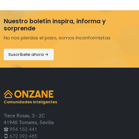
Nuestro boletín inspira, informa y
sorprende
No nos pierdas el paso, somos inconformistas
Suscríbete ahora
Comunidades inteligentes
Trece Rosas, 3 - 2C
41940 Tomares, Sevilla
954 152 441
672 392 485