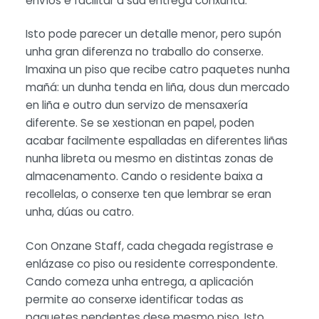
envíos e facilitar a súa entrega conxunta.
Isto pode parecer un detalle menor, pero supón
unha gran diferenza no traballo do conserxe.
Imaxina un piso que recibe catro paquetes nunha
mañá: un dunha tenda en liña, dous dun mercado
en liña e outro dun servizo de mensaxería
diferente. Se se xestionan en papel, poden
acabar facilmente espalladas en diferentes liñas
nunha libreta ou mesmo en distintas zonas de
almacenamento. Cando o residente baixa a
recollelas, o conserxe ten que lembrar se eran
unha, dúas ou catro.
Con Onzane Staff, cada chegada regístrase e
enlázase co piso ou residente correspondente.
Cando comeza unha entrega, a aplicación
permite ao conserxe identificar todas as
paquetes pendentes dese mesmo piso. Isto