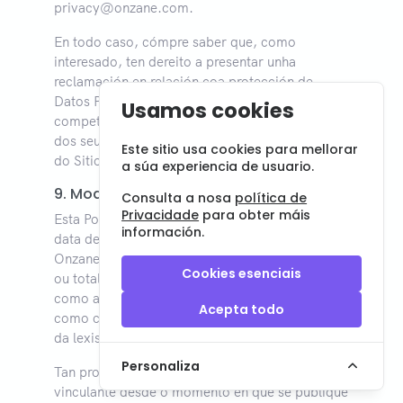
privacy@onzane.com.
En todo caso, cómpre saber que, como
interesado, ten dereito a presentar unha
reclamación en relación coa protección de
Datos Persoais ante as autoridades de control
Usamos cookies
competentes, se considera que o tratamento
dos seus Datos Persoais que se realiza a través
Este sitio usa cookies para mellorar
do Sitios é ilegal.
a súa experiencia de usuario.
9. Modificacións
Consulta a nosa
política de
Privacidade
para obter máis
Esta Política de Privacidade entrará en vigor na
información.
data de actualización que aparece na cabeceira.
Onzane resérvase o dereito a modificar parcial
Cookies esenciais
ou totalmente esta Política de Privacidade, así
como a actualizar o seu contido, por exemplo,
Acepta todo
como consecuencia de posibles modificacións
da lexislación vixente.
Personaliza
Tan pronto como se realice un cambio, será
vinculante desde o momento en que se publique