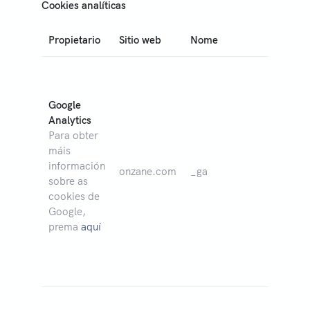
Cookies analíticas
Propietario
Sitio web
Nome
Fin
Con
ide
úni
Google
util
Analytics
Go
Para obter
Ana
máis
par
información
onzane.com
_ga
det
sobre as
que
cookies de
acc
Google,
dif
prema
aquí
per
ao
usu
Usa