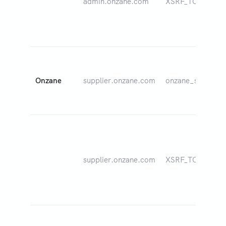
admin.onzane.com
XSRF_TOKEN
Onzane
supplier.onzane.com
onzane_session
supplier.onzane.com
XSRF_TOKEN