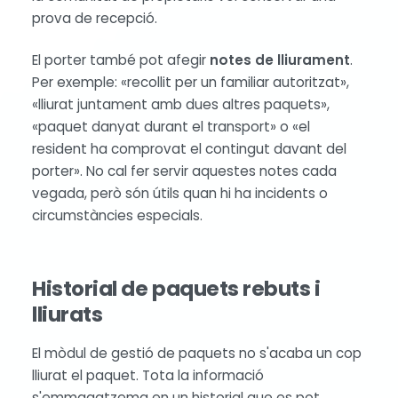
prova de recepció.
El porter també pot afegir
notes de lliurament
.
Per exemple: «recollit per un familiar autoritzat»,
«lliurat juntament amb dues altres paquets»,
«paquet danyat durant el transport» o «el
resident ha comprovat el contingut davant del
porter». No cal fer servir aquestes notes cada
vegada, però són útils quan hi ha incidents o
circumstàncies especials.
Historial de paquets rebuts i
lliurats
El mòdul de gestió de paquets no s'acaba un cop
lliurat el paquet. Tota la informació
s'emmagatzema en un historial que es pot