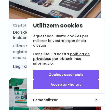
Utilitzem cookies
02 juliol 2026
Diari del cuidador digital: torns, tasques,
Aquest lloc utilitza cookies per
incidents i seguiment
millorar la vostra experiència
d'usuari.
El llibre de registre digital del cuidador permet
registrar torns, tasques, incidents, lliuraments,
Consulteu la nostra
política de
rondes i avisos mitj...
privadesa
per obtenir més
informació.
Llegir article
Cookies essencials
Acceptar-ho tot
Personalitzar