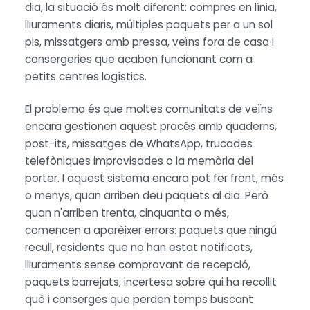
dia, la situació és molt diferent: compres en línia,
lliuraments diaris, múltiples paquets per a un sol
pis, missatgers amb pressa, veïns fora de casa i
consergeries que acaben funcionant com a
petits centres logístics.
El problema és que moltes comunitats de veïns
encara gestionen aquest procés amb quaderns,
post-its, missatges de WhatsApp, trucades
telefòniques improvisades o la memòria del
porter. I aquest sistema encara pot fer front, més
o menys, quan arriben deu paquets al dia. Però
quan n'arriben trenta, cinquanta o més,
comencen a aparèixer errors: paquets que ningú
recull, residents que no han estat notificats,
lliuraments sense comprovant de recepció,
paquets barrejats, incertesa sobre qui ha recollit
què i conserges que perden temps buscant