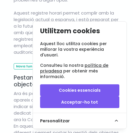
Aquest registre horari permet complir amb la
legislació actual a espanya, i està preparat per
a la futura legislació un cop sigui aprovada,
Utilitzem cookies
amb qüestions com la inalterabilitat dels
registres, l'accés als mateixos pel mateix
Aquest lloc utilitza cookies per
empleat, l'elaboració d'informes i la possible
millorar la vostra experiència
auditoria externa per part de la inspecció.
d'usuari.
Consulteu la nostra
política de
Nova funció
privadesa
per obtenir més
Pestanya d'ajustaments per a
informació.
objectes perduts
Cookies essencials
Ara és possible utilitzar la pestanya nova que
apareix a Paràmetres del tauler de control per
Acceptar-ho tot
indicar si la comunitat compta amb un servei
dedicat a la gestió dels objectes perduts, com
ara la Consergeria.
Personalitzar
En aquest cas l'app es comporta de manera
diferent i permet portar la gestió dels objectes