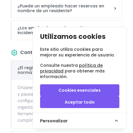
¿Puede un empleado hacer reservas en
nombre de un residente?
¿Los empleados pueden gestionar
incidencias desde el móvil?
Utilizamos cookies
Este sitio utiliza cookies para
Control operativo
mejorar su experiencia de usuario.
Consulte nuestra
política de
¿El registro horario cumple con la
privacidad
para obtener más
normativa laboral?
información.
Onzane Staff permite registrar entradas, salidas
Cookies esenciales
y pausas con trazabilidad completa. La
configuración concreta debe ajustarse a la
Aceptar todo
organización laboral de cada comunidad, pero la
herramienta está diseñada para facilitar el
cumplimiento.
Personalizar