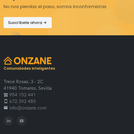
No nos pierdas el paso, somos inconformistas
Suscríbete ahora
Comunidades inteligentes
Trece Rosas, 3 - 2C
41940 Tomares, Sevilla
954 152 441
672 392 485
info@onzane.com