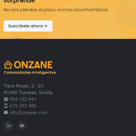
sorprende
No nos pierdas el paso, somos inconformistas
Suscríbete ahora
Comunidades inteligentes
Trece Rosas, 3 - 2C
41940 Tomares, Sevilla
954 152 441
672 392 485
info@onzane.com