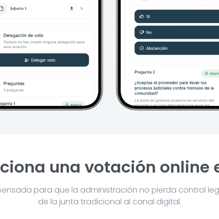
iona una votación online
pensada para que la administración no pierda control lega
de la junta tradicional al canal digital.