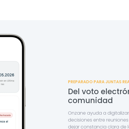
PREPARADO PARA JUNTAS RE
Del voto electró
comunidad
Onzane ayuda a digitalizar
decisiones entre reunione
dejar constancia clara de