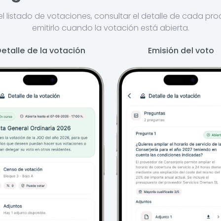
el listado de votaciones, consultar el detalle de cada pr
emitirlo cuando la votación está abierta.
etalle de la votación
Emisión del voto