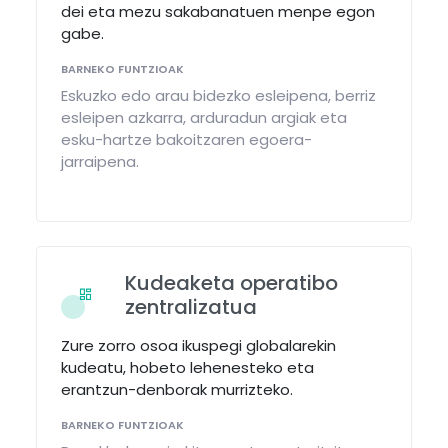
dei eta mezu sakabanatuen menpe egon
gabe.
BARNEKO FUNTZIOAK
Eskuzko edo arau bidezko esleipena, berriz
esleipen azkarra, arduradun argiak eta
esku-hartze bakoitzaren egoera-
jarraipena.
Kudeaketa operatibo
zentralizatua
Zure zorro osoa ikuspegi globalarekin
kudeatu, hobeto lehenesteko eta
erantzun-denborak murrizteko.
BARNEKO FUNTZIOAK