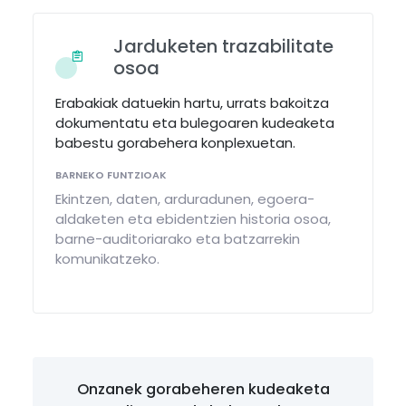
Jarduketen trazabilitate
osoa
Erabakiak datuekin hartu, urrats bakoitza
dokumentatu eta bulegoaren kudeaketa
babestu gorabehera konplexuetan.
BARNEKO FUNTZIOAK
Ekintzen, daten, arduradunen, egoera-
aldaketen eta ebidentzien historia osoa,
barne-auditoriarako eta batzarrekin
komunikatzeko.
Onzanek gorabeheren kudeaketa