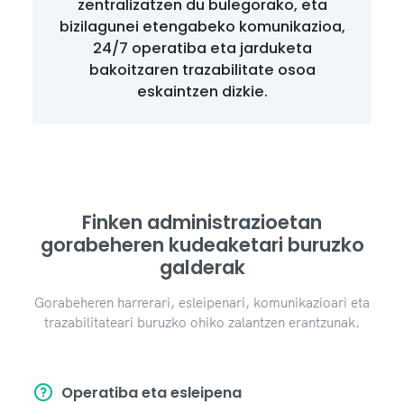
zentralizatzen du bulegorako, eta
bizilagunei etengabeko komunikazioa,
24/7 operatiba eta jarduketa
bakoitzaren trazabilitate osoa
eskaintzen dizkie.
Finken administrazioetan
gorabeheren kudeaketari buruzko
galderak
Gorabeheren harrerari, esleipenari, komunikazioari eta
trazabilitateari buruzko ohiko zalantzen erantzunak.
Operatiba eta esleipena