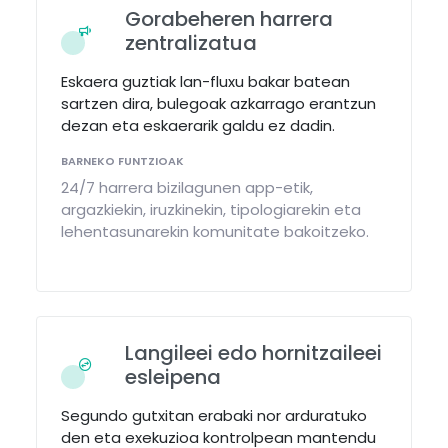
Gorabeheren harrera
zentralizatua
Eskaera guztiak lan-fluxu bakar batean
sartzen dira, bulegoak azkarrago erantzun
dezan eta eskaerarik galdu ez dadin.
BARNEKO FUNTZIOAK
24/7 harrera bizilagunen app-etik,
argazkiekin, iruzkinekin, tipologiarekin eta
lehentasunarekin komunitate bakoitzeko.
Langileei edo hornitzaileei
esleipena
Segundo gutxitan erabaki nor arduratuko
den eta exekuzioa kontrolpean mantendu