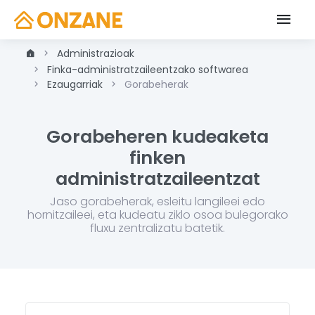
Administrazioak
Finka-administratzaileentzako softwarea
Ezaugarriak
Gorabeherak
Gorabeheren kudeaketa
finken
administratzaileentzat
Jaso gorabeherak, esleitu langileei edo
hornitzaileei, eta kudeatu ziklo osoa bulegorako
fluxu zentralizatu batetik.