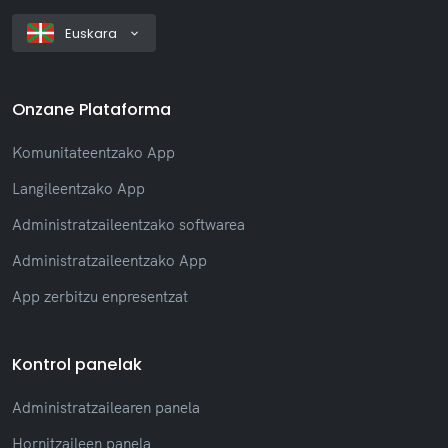
Euskara
Onzane Plataforma
Komunitateentzako App
Langileentzako App
Administratzaileentzako softwarea
Administratzaileentzako App
App zerbitzu enpresentzat
Kontrol panelak
Administratzailearen panela
Hornitzaileen panela