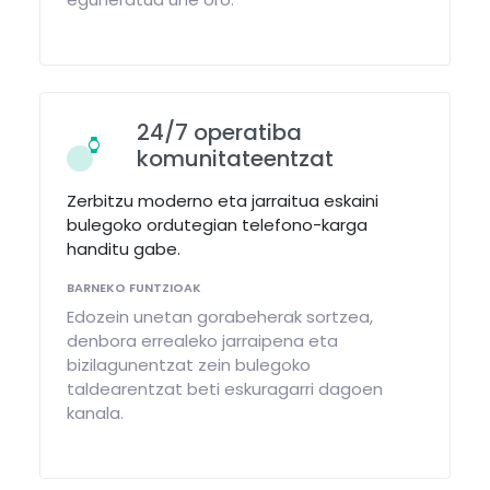
24/7 operatiba
komunitateentzat
Zerbitzu moderno eta jarraitua eskaini
bulegoko ordutegian telefono-karga
handitu gabe.
BARNEKO FUNTZIOAK
Edozein unetan gorabeherak sortzea,
denbora errealeko jarraipena eta
bizilagunentzat zein bulegoko
taldearentzat beti eskuragarri dagoen
kanala.