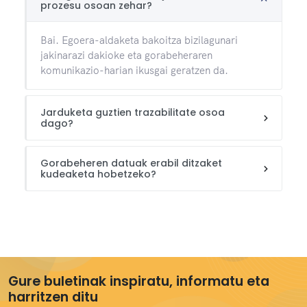
prozesu osoan zehar?
Bai. Egoera-aldaketa bakoitza bizilagunari
jakinarazi dakioke eta gorabeheraren
komunikazio-harian ikusgai geratzen da.
Jarduketa guztien trazabilitate osoa
dago?
Gorabeheren datuak erabil ditzaket
kudeaketa hobetzeko?
Gure buletinak inspiratu, informatu eta
harritzen ditu