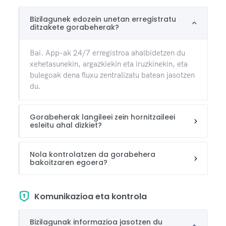
Bizilagunek edozein unetan erregistratu
ditzakete gorabeherak?
Bai. App-ak 24/7 erregistroa ahalbidetzen du
xehetasunekin, argazkiekin eta iruzkinekin, eta
bulegoak dena fluxu zentralizatu batean jasotzen
du.
Gorabeherak langileei zein hornitzaileei
esleitu ahal dizkiet?
Nola kontrolatzen da gorabehera
bakoitzaren egoera?
Komunikazioa eta kontrola
Bizilagunak informazioa jasotzen du