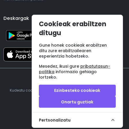
Deskargak
Cookieak erabiltzen
ditugu
Gune honek cookieak erabiltzen
ditu zure erabiltzailearen
esperientzia hobetzeko.
Mesedez, ikusi gure
pribatutasun-
politika
informazio gehiago
lortzeko.
©
2026 Onzane SL
Ezinbesteko cookieak
Kudeatu cookieak
|
Lege Oharra
|
Pribatutasun politika
|
Baldintzak
Onartu guztiak
Pertsonalizatu