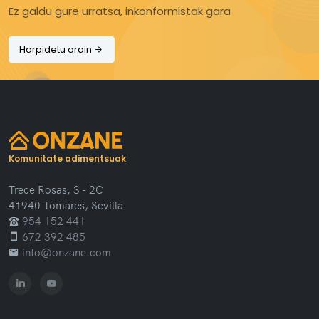
Ez galdu gure urratsa, inkonformistak gara
Harpidetu orain
Komunitate adimentsuak
Trece Rosas, 3 - 2C
41940 Tomares, Sevilla
954 152 441
672 392 485
info@onzane.com