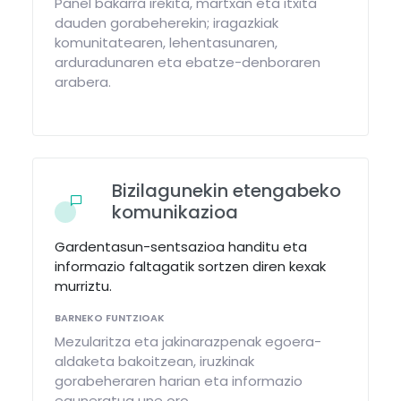
Panel bakarra irekita, martxan eta itxita
dauden gorabeherekin; iragazkiak
komunitatearen, lehentasunaren,
arduradunaren eta ebatze-denboraren
arabera.
Bizilagunekin etengabeko
komunikazioa
Gardentasun-sentsazioa handitu eta
informazio faltagatik sortzen diren kexak
murriztu.
BARNEKO FUNTZIOAK
Mezularitza eta jakinarazpenak egoera-
aldaketa bakoitzean, iruzkinak
gorabeheraren harian eta informazio
eguneratua une oro.