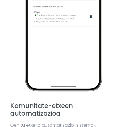
Komunitate-etxeen
automatizazioa
Gehitu etxeko automatizazio-sistemak