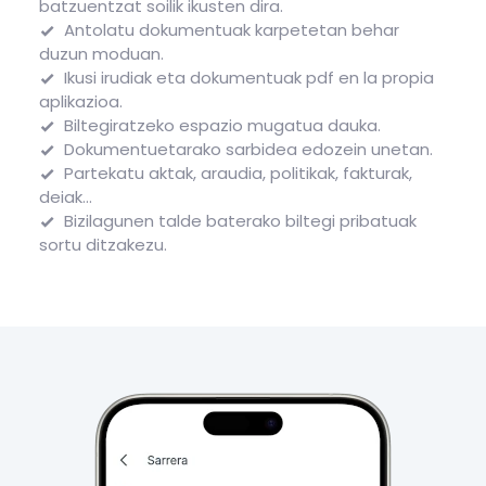
batzuentzat soilik ikusten dira.
Antolatu dokumentuak karpetetan behar
duzun moduan.
Ikusi irudiak eta dokumentuak pdf en la propia
aplikazioa.
Biltegiratzeko espazio mugatua dauka.
Dokumentuetarako sarbidea edozein unetan.
Partekatu aktak, araudia, politikak, fakturak,
deiak...
Bizilagunen talde baterako biltegi pribatuak
sortu ditzakezu.