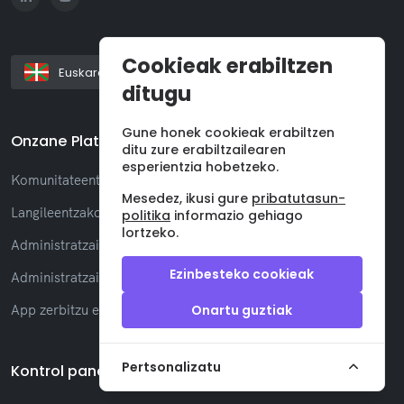
Cookieak erabiltzen
Euskara
ditugu
Gune honek cookieak erabiltzen
Onzane Plataforma
ditu zure erabiltzailearen
esperientzia hobetzeko.
Komunitateentzako App
Mesedez, ikusi gure
pribatutasun-
Langileentzako App
politika
informazio gehiago
lortzeko.
Administratzaileentzako softwarea
Ezinbesteko cookieak
Administratzaileentzako App
App zerbitzu enpresentzat
Onartu guztiak
Pertsonalizatu
Kontrol panelak