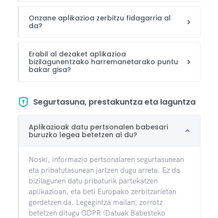
Onzane aplikazioa zerbitzu fidagarria al
da?
Erabil al dezaket aplikazioa
bizilagunentzako harremanetarako puntu
bakar gisa?
Segurtasuna, prestakuntza eta laguntza
Aplikazioak datu pertsonalen babesari
buruzko legea betetzen al du?
Noski, informazio pertsonalaren segurtasunean
eta pribatutasunean jartzen dugu arreta. Ez da
bizilagunen datu pribaturik partekatzen
aplikazioan, eta beti Europako zerbitzarietan
gordetzen da. Legegintza mailan, zorrotz
betetzen ditugu GDPR (Datuak Babesteko