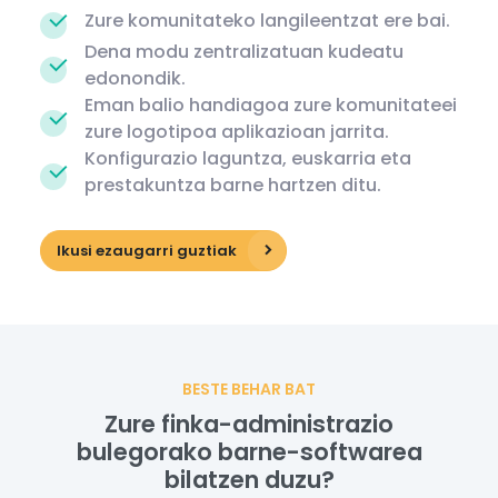
Zure komunitateko langileentzat ere bai.
Dena modu zentralizatuan kudeatu
edonondik.
Eman balio handiagoa zure komunitateei
zure logotipoa aplikazioan jarrita.
Konfigurazio laguntza, euskarria eta
prestakuntza barne hartzen ditu.
Ikusi ezaugarri guztiak
BESTE BEHAR BAT
Zure finka-administrazio
bulegorako barne-softwarea
bilatzen duzu?