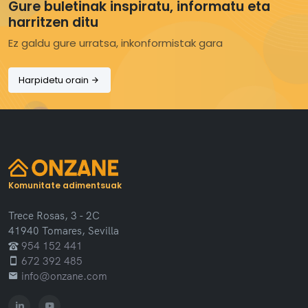
Gure buletinak inspiratu, informatu eta
harritzen ditu
Ez galdu gure urratsa, inkonformistak gara
Harpidetu orain
Komunitate adimentsuak
Trece Rosas, 3 - 2C
41940 Tomares, Sevilla
954 152 441
672 392 485
info@onzane.com