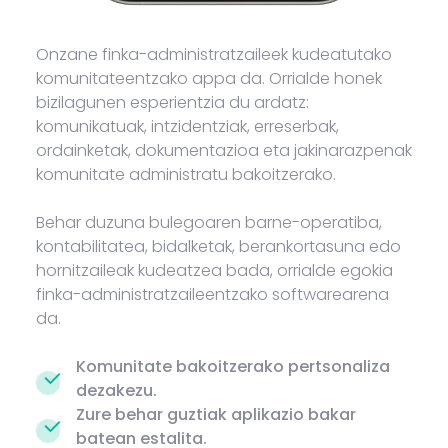
Onzane finka-administratzaileek kudeatutako
komunitateentzako appa da. Orrialde honek
bizilagunen esperientzia du ardatz:
komunikatuak, intzidentziak, erreserbak,
ordainketak, dokumentazioa eta jakinarazpenak
komunitate administratu bakoitzerako.
Behar duzuna bulegoaren barne-operatiba,
kontabilitatea, bidalketak, berankortasuna edo
hornitzaileak kudeatzea bada, orrialde egokia
finka-administratzaileentzako softwarearena
da.
Komunitate bakoitzerako pertsonaliza
dezakezu.
Zure behar guztiak aplikazio bakar
batean estalita.