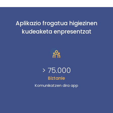
Aplikazio frogatua higiezinen
kudeaketa enpresentzat
> 75.000
Biztanle
Komunikatzen dira app