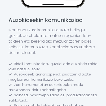
Auzokideekin komunikazioa
Mantendu zure komunitateetako bizilagun
guztiak berehala informatuta iragarkien, lan-
taldeen eta berehalako mezularitzaren bidez.
Saihestu komunikazio-kanal sakabanatuak eta
desantolatuak.
Bidali komunikazioak guztiei edo auzokide talde
jakin batzuei soilik.
Auzokideek jakinarazpenak jasotzen dituzte
mugikorrean komunikazio bakoitzeko.
Jarri harremanetan auzokideekin modu
asinkronoan, deitu beharrik gabe.
Saihestu WhatsApp talde ez-produktiboak eta
zatikatuak.
Sortu auzokide taldeak modu pribatuan