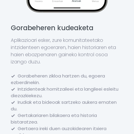
Gorabeheren kudeaketa
Aplikazioari esker, zure komunitateetako
intzidenteen egoeraren, haien historiaren eta
haien ebazpenaren gaineko kontrol osoa
izango duzu.
Gorabeheren zikloa hartzen du, egoera
ezberdinekin.
Intzidenteak hornitzaileei eta langileei esleitu
diezazkiekezu.
Irudiak eta bideoak sartzeko aukera ematen
du.
Gertakariaren bilakaera eta historia
bistaratzea.
Gertaera ireki duen auzokidearen itxiera