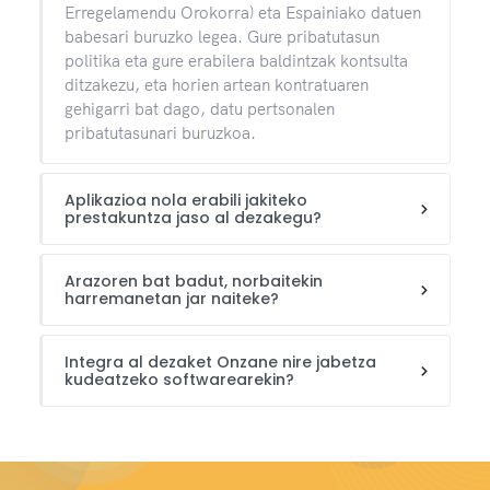
Erregelamendu Orokorra) eta Espainiako datuen
babesari buruzko legea. Gure pribatutasun
politika eta gure erabilera baldintzak kontsulta
ditzakezu, eta horien artean kontratuaren
gehigarri bat dago, datu pertsonalen
pribatutasunari buruzkoa.
Aplikazioa nola erabili jakiteko
prestakuntza jaso al dezakegu?
Arazoren bat badut, norbaitekin
harremanetan jar naiteke?
Integra al dezaket Onzane nire jabetza
kudeatzeko softwarearekin?