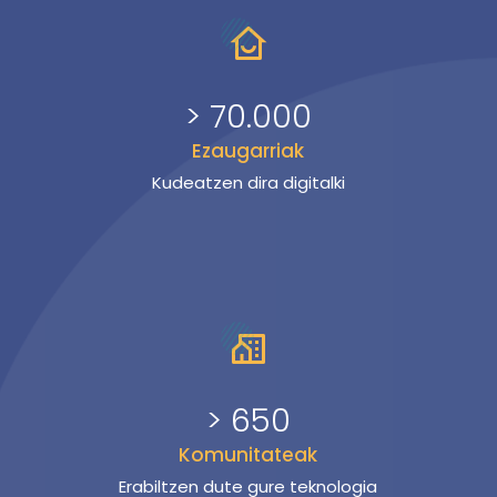
> 70.000
Ezaugarriak
Kudeatzen dira digitalki
> 650
Komunitateak
Erabiltzen dute gure teknologia