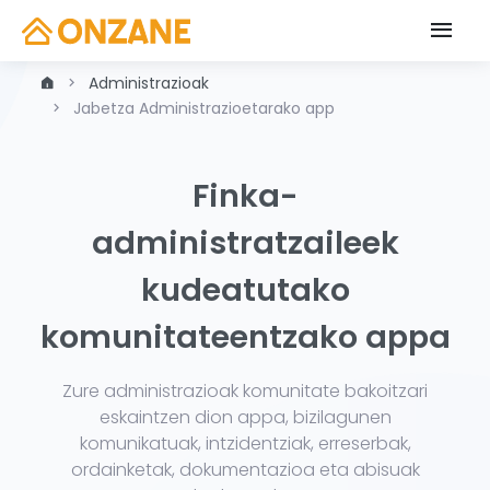
Administrazioak
Jabetza Administrazioetarako app
Finka-
administratzaileek
kudeatutako
komunitateentzako appa
Zure administrazioak komunitate bakoitzari
eskaintzen dion appa, bizilagunen
komunikatuak, intzidentziak, erreserbak,
ordainketak, dokumentazioa eta abisuak