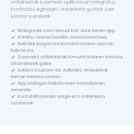
ordainketak zuzenean aplikazioan integratuz.
Kontrolatu egindako ordainketa guztiak zure
kontrol-paneletik.
Bizilagunek zorro birtual bat dute beren app.
Kreditu-txartel batekin zorroa betetzea.
Baliteke kargatzea komunitatearen kuotan
kobratuta.
Zuzeneko ordainketak komunitatearen kontura,
bitartekaririk gabe.
Saldoa itzultzen da. Adibidez, erreserbak
bertan behera uztean.
App bizilagun bakoitzaren transakzioen
zerrenda.
Kontabilitaterako karga eta ordainketa
txostenak.