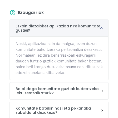
Ezaugarriak
Eskain diezaioket aplikazioa nire komunitate
guztiei?
Noski, aplikazioa hain da malgua, ezen duzun
komunitate bakoitzerako pertsonaliza dezakezu.
Normalean, ez dira beharrezkoak eskuragarri
dauden funtzio guztiak komunitate bakar batean,
baina beti izango duzu askatasuna nahi dituzunak
edozein unetan aktibatzeko.
Ba al dago komunitate guztiak kudeatzeko
leku zentralizaturik?
Komunitate batekin hasi eta pixkanaka
zabaldu al dezakezu?