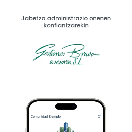
Jabetza administrazio onenen
konfiantzarekin