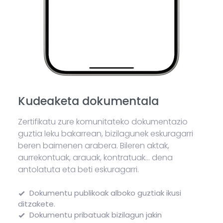
Kudeaketa dokumentala
Zertifikatu zure komunitateko dokumentazio
guztia leku bakarrean, bizilagunek eskuragarri
beren baimenen arabera. Bileren aktak,
aurrekontuak, arauak, kontratuak... dena
antolatuta eta beti eskuragarri.
Dokumentu publikoak alboko guztiak ikusi
ditzakete.
Dokumentu pribatuak bizilagun jakin