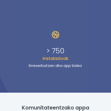
> 750
Instalazioak
Erreserbatzen dira app bidez
Komunitateentzako appa