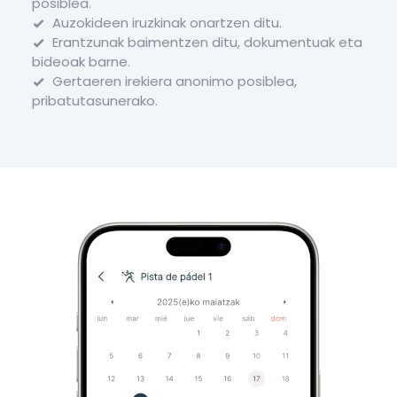
posiblea.
Auzokideen iruzkinak onartzen ditu.
Erantzunak baimentzen ditu, dokumentuak eta
bideoak barne.
Gertaeren irekiera anonimo posiblea,
pribatutasunerako.