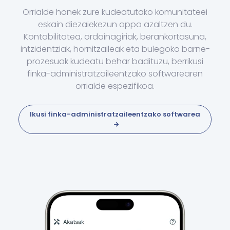
Orrialde honek zure kudeatutako komunitateei
eskain diezaiekezun appa azaltzen du.
Kontabilitatea, ordainagiriak, berankortasuna,
intzidentziak, hornitzaileak eta bulegoko barne-
prozesuak kudeatu behar badituzu, berrikusi
finka-administratzaileentzako softwarearen
orrialde espezifikoa.
Ikusi finka-administratzaileentzako softwarea