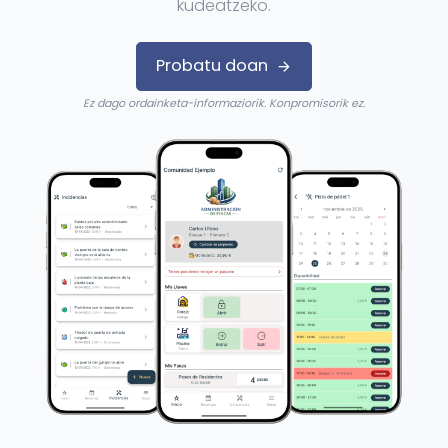
kudeatzeko.
Probatu doan
Ez dago ordainketa-informaziorik. Konpromisorik ez.