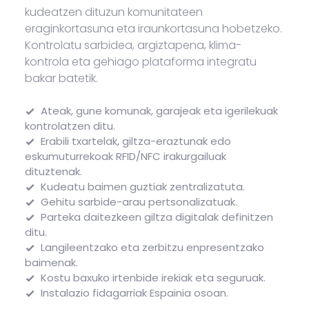
kudeatzen dituzun komunitateen
eraginkortasuna eta iraunkortasuna hobetzeko.
Kontrolatu sarbidea, argiztapena, klima-
kontrola eta gehiago plataforma integratu
bakar batetik.
Ateak, gune komunak, garajeak eta igerilekuak
kontrolatzen ditu.
Erabili txartelak, giltza-eraztunak edo
eskumuturrekoak RFID/NFC irakurgailuak
dituztenak.
Kudeatu baimen guztiak zentralizatuta.
Gehitu sarbide-arau pertsonalizatuak.
Parteka daitezkeen giltza digitalak definitzen
ditu.
Langileentzako eta zerbitzu enpresentzako
baimenak.
Kostu baxuko irtenbide irekiak eta seguruak.
Instalazio fidagarriak Espainia osoan.