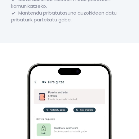
komunikatzeko.
Mantendu pribatutasuna auzokideen datu
pribaturik partekatu gabe.