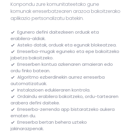
Konpondu zure komunitateetako gune
komunak erreserbatzearen arazoa bakoitzerako
aplikazio pertsonalizatu batekin.
Egunero defini daitezkeen orduak eta
erabilera-aldiak.
Asteko datak, orduak eta egunak blokeatzea.
Erreserba-mugak eguneko eta epe bakoitzeko
jabetza bakoitzeko.
Erreserben kontua azkenaren amaieran edo
ordu finko batean.
Algoritmo ezberdinekin aurrez erreserba
automatizatuak.
Instalazioen edukieraren kontrola.
Ordaindu erabilera bakoitzeko, ordu-tartearen
arabera defini daiteke.
Erreserba-zerrenda app bistaratzeko aukera
ematen du.
Erreserba bertan behera uzteko
jakinarazpenak.