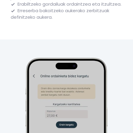
Erabiltzeko gordailuak ordaintzea eta itzultzea.
Erreserba bakoitzeko aukerako zerbitzuak
definitzeko aukera.