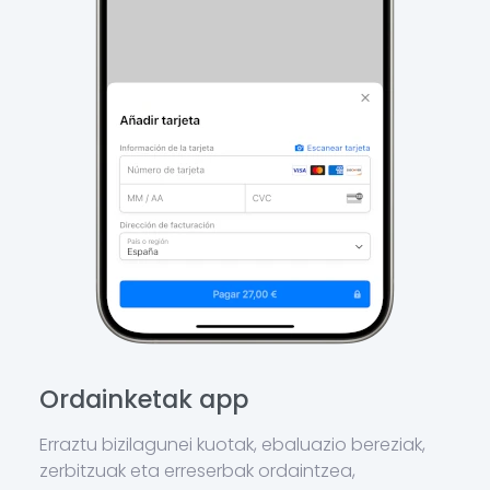
Ordainketak app
Erraztu bizilagunei kuotak, ebaluazio bereziak,
zerbitzuak eta erreserbak ordaintzea,