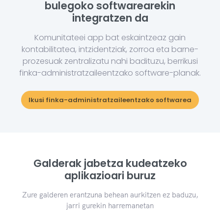
bulegoko softwarearekin
integratzen da
Komunitateei app bat eskaintzeaz gain
kontabilitatea, intzidentziak, zorroa eta barne-
prozesuak zentralizatu nahi badituzu, berrikusi
finka-administratzaileentzako software-planak.
Ikusi finka-administratzaileentzako softwarea
Galderak jabetza kudeatzeko
aplikazioari buruz
Zure galderen erantzuna behean aurkitzen ez baduzu,
jarri gurekin harremanetan