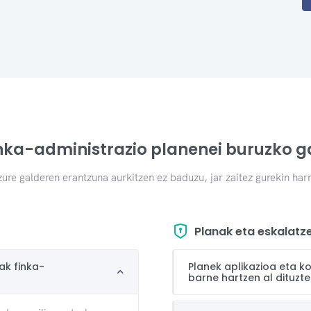
inka-administrazio planenei buruzko g
zure galderen erantzuna aurkitzen ez baduzu, jar zaitez gurekin ha
Planak eta eskalatz
ak finka-
Planek aplikazioa eta 
barne hartzen al dituzte