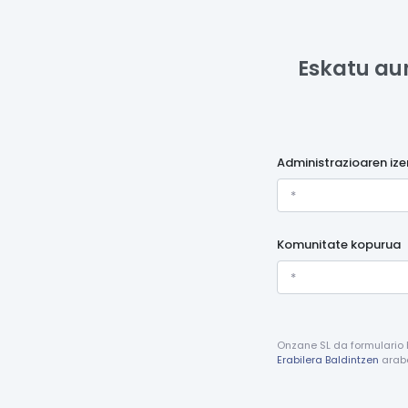
Eskatu au
Administrazioaren iz
Komunitate kopurua
Onzane SL da formulario
Erabilera Baldintzen
arabe