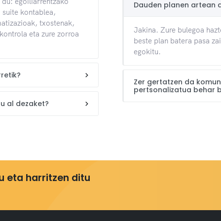
du: egoiliarrentzako
Dauden planen artean a
 suite kontablea,
tizazioak, txostenak,
Jakina. Zure bulegoa hazt
kontrola eta zure zorroa
beste plan batera pasa za
egokitu.
retik?
Zer gertatzen da komun
pertsonalizatua behar 
tu al dezaket?
u eta harritzen ditu