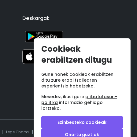
Deskargak
Cookieak
erabiltzen ditugu
Gune honek cookieak erabiltzen
ditu zure erabiltzailearen
esperientzia hobetzeko.
Mesedez, ikusi gure
pribatutasun-
politika
informazio gehiago
lortzeko.
Ezinbesteko cookieak
|
Lege Oharra
|
Pribatutasun politika
|
Baldintzak
Onartu guztiak