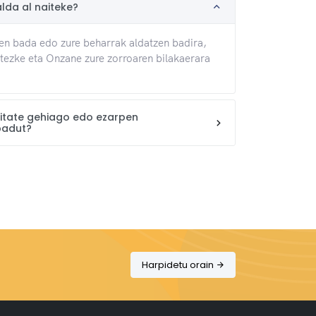
lda al naiteke?
en bada edo zure beharrak aldatzen badira,
itezke eta Onzane zure zorroaren bilakaerara
itate gehiago edo ezarpen
badut?
Harpidetu orain