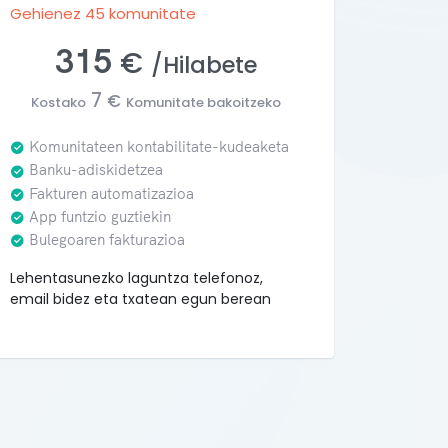
Gehienez 45 komunitate
315
€
/Hilabete
7
€
Kostako
Komunitate bakoitzeko
Komunitateen kontabilitate-kudeaketa
Banku-adiskidetzea
Fakturen automatizazioa
App funtzio guztiekin
Bulegoaren fakturazioa
Lehentasunezko laguntza telefonoz,
email bidez eta txatean egun berean