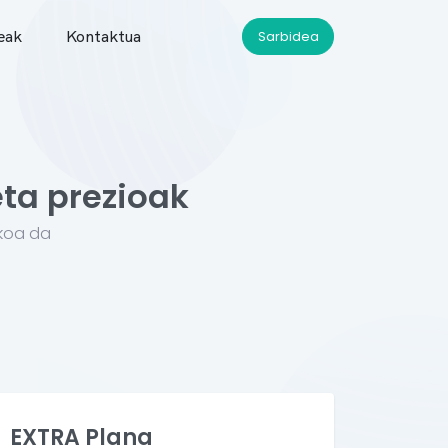
eak
Kontaktua
Sarbidea
ta prezioak
akoa da
EXTRA Plana