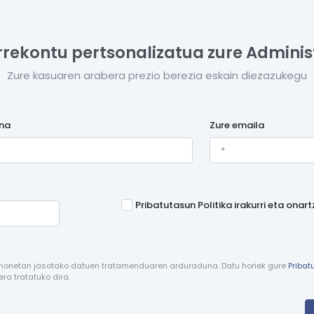
rrekontu pertsonalizatua zure Adminis
Zure kasuaren arabera prezio berezia eskain diezazukegu
ena
Zure emaila
Pribatutasun Politika irakurri eta onar
 honetan jasotako datuen tratamenduaren arduraduna. Datu horiek gure
Pribat
ra tratatuko dira.