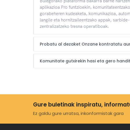
Bulegorako plataforma bakarra barne hartzen 
aplikazioa Pro funtzioekin, komunitateentzako
gorabeheren kudeaketa, komunikazioa, automa
langile eta hornitzaileentzako appak, sarbide-
zentralizatzeko tresna operatiboak.
Probatu al dezaket Onzane kontratatu aur
Komunitate gutxirekin hasi eta gero handi
Gure buletinak inspiratu, informat
Ez galdu gure urratsa, inkonformistak gara