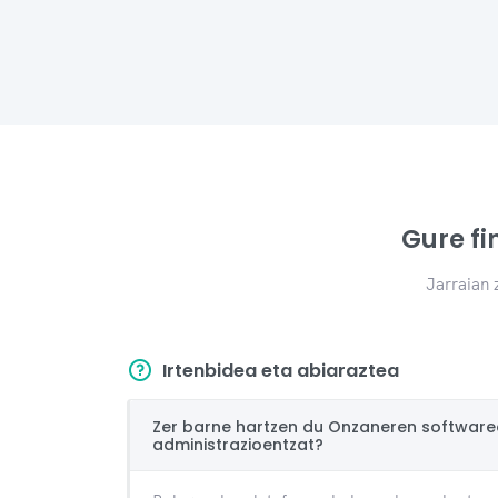
Gure f
Jarraian 
Irtenbidea eta abiaraztea
Zer barne hartzen du Onzaneren software
administrazioentzat?