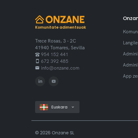
Onzan
Komunitate adimentsuak
Komuni
Trece Rosas, 3 - 2C
Langil
41940 Tomares, Sevilla
Admini
954 152 441
672 392 485
Admini
info@onzane.com
App ze
Euskara
©
2026 Onzane SL