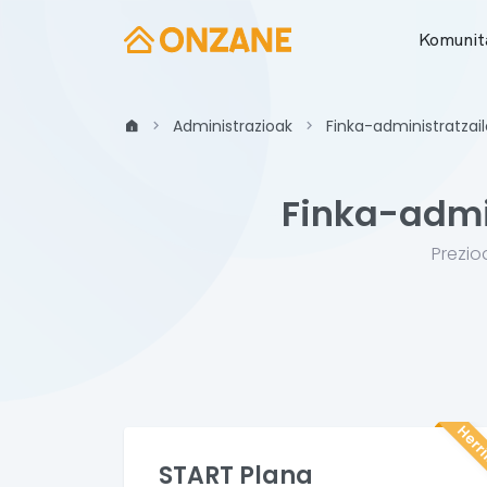
Komunit
Administrazioak
Finka-administratzai
Finka-admi
Prezio
Herr
START Plana