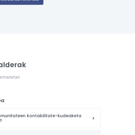
alderak
rremanetan
ea
komunitateen kontabilitate-kudeaketa
?