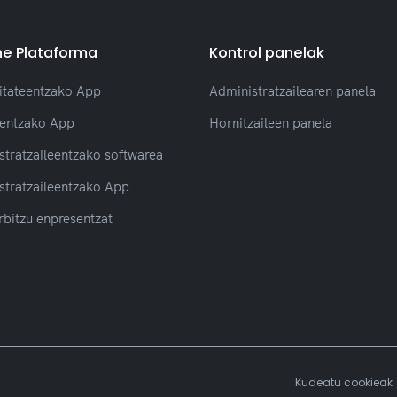
e Plataforma
Kontrol panelak
tateentzako App
Administratzailearen panela
eentzako App
Hornitzaileen panela
stratzaileentzako softwarea
stratzaileentzako App
rbitzu enpresentzat
Kudeatu cookieak