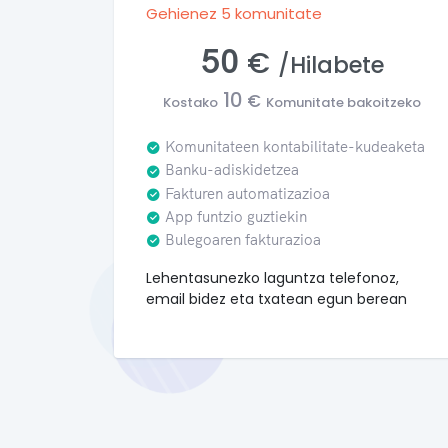
Gehienez 5 komunitate
50
€
/Hilabete
10
€
Kostako
Komunitate bakoitzeko
Komunitateen kontabilitate-kudeaketa
Banku-adiskidetzea
Fakturen automatizazioa
App funtzio guztiekin
Bulegoaren fakturazioa
Lehentasunezko laguntza telefonoz,
email bidez eta txatean egun berean