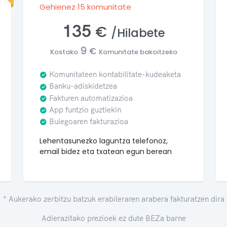
Gehienez 15 komunitate
135
€
/Hilabete
9
€
Kostako
Komunitate bakoitzeko
Komunitateen kontabilitate-kudeaketa
Banku-adiskidetzea
Fakturen automatizazioa
App funtzio guztiekin
Bulegoaren fakturazioa
Lehentasunezko laguntza telefonoz,
email bidez eta txatean egun berean
* Aukerako zerbitzu batzuk erabileraren arabera fakturatzen dira
Adierazitako prezioek ez dute BEZa barne