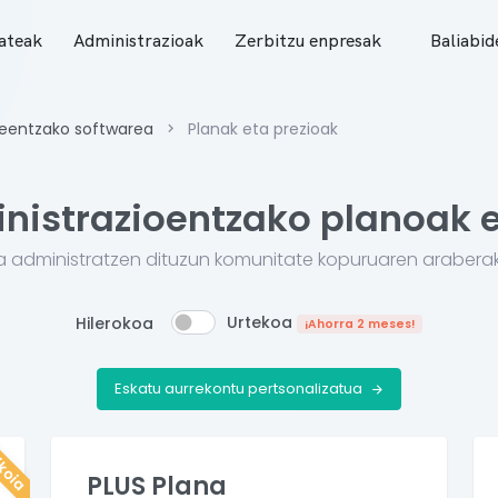
ateak
Administrazioak
Zerbitzu enpresak
Baliabid
leentzako softwarea
Planak eta prezioak
nistrazioentzako planoak e
a administratzen dituzun komunitate kopuruaren araber
Urtekoa
Hilerokoa
¡Ahorra 2 meses!
Eskatu aurrekontu pertsonalizatua
ikoia
PLUS Plana