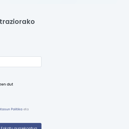
traziorako
tzen dut
utasun Politika
eta