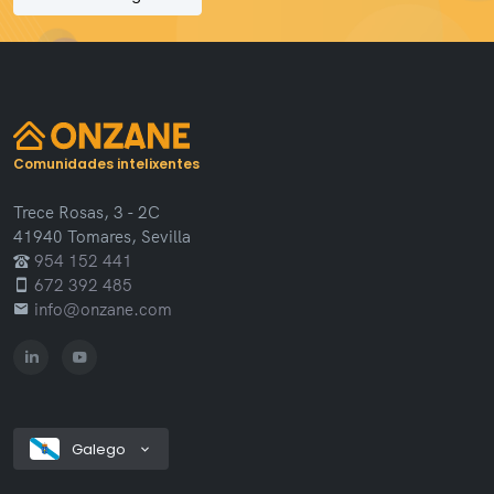
Comunidades intelixentes
Trece Rosas, 3 - 2C
41940 Tomares, Sevilla
954 152 441
672 392 485
info@onzane.com
Galego