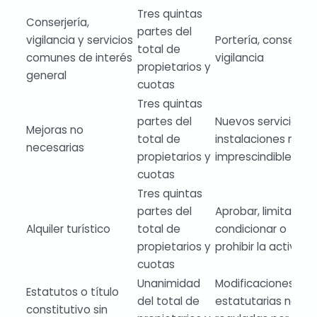
Tres quintas
Conserjería,
partes del
vigilancia y servicios
Portería, conserjerí
total de
comunes de interés
vigilancia
propietarios y
general
cuotas
Tres quintas
partes del
Nuevos servicios o
Mejoras no
total de
instalaciones no
necesarias
propietarios y
imprescindibles
cuotas
Tres quintas
partes del
Aprobar, limitar,
Alquiler turístico
total de
condicionar o
propietarios y
prohibir la activida
cuotas
Unanimidad
Modificaciones
Estatutos o título
del total de
estatutarias no
constitutivo sin