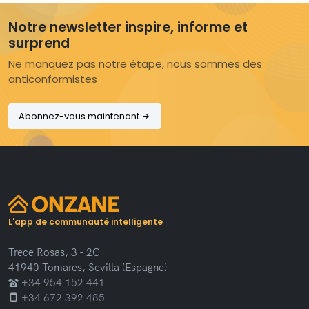
Notre newsletter inspire, informe et
surprend
Ne manquez pas notre étape, nous sommes des
anticonformistes
Abonnez-vous maintenant
L'app de communauté intelligente
Trece Rosas, 3 - 2C
41940 Tomares, Sevilla (Espagne)
+34 954 152 441
+34 672 392 485