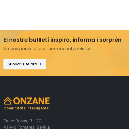
El nostre butlletí inspira, informa i sorprèn
No ens perdis el pas, som inconformistes
Subscriu-te ara
Comunitats intel·ligents
Trece Rosas, 3 - 2C
41940 Tomares, Sevilla