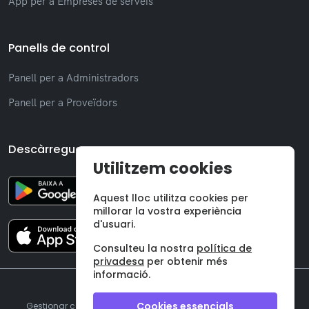
App per a Empreses de serveis
Panells de control
Panell per a Administradors
Panell per a Proveïdors
Descàrregues
Utilitzem cookies
Aquest lloc utilitza cookies per
millorar la vostra experiència
d'usuari.
Consulteu la nostra
política de
privadesa
per obtenir més
informació.
©
2026 Onzane SL
Cookies essencials
Gestionar cookies
|
Avís legal
|
Política de privadesa
|