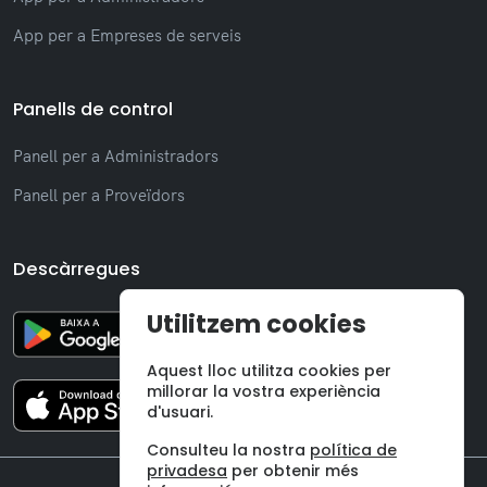
App per a Empreses de serveis
Panells de control
Panell per a Administradors
Panell per a Proveïdors
Descàrregues
Utilitzem cookies
Aquest lloc utilitza cookies per
millorar la vostra experiència
d'usuari.
Consulteu la nostra
política de
privadesa
per obtenir més