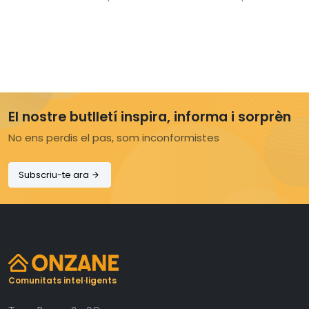
El nostre butlletí inspira, informa i sorprèn
No ens perdis el pas, som inconformistes
Subscriu-te ara
Comunitats intel·ligents