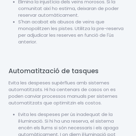
Elimina la injustícia dels veïns morosos. Si la
comunitat així ho estima, deixaran de poder
reservar automàticament.
S'han acabat els abusos de veïns que
monopolitzen les pistes. Utilitza la pre-reserva
per adjudicar les reserves en funció de l'ús
anterior.
Automatització de tasques
Evita les despeses supèrflues amb sistemes
automatitzats. Hi ha centenars de casos on es
poden canviar processos manuals per sistemes
automatitzats que optimitzin els costos.
Evita les despeses per ús inadequat de la
il·luminació. Si hi ha una reserva, el sistema
encén els llums si són necessaris i els apaga
automàticament. I on diem il·luminació pot