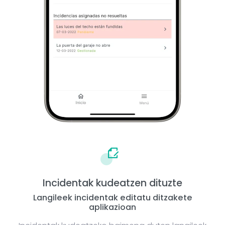
Incidentak kudeatzen dituzte
Langileek incidentak editatu ditzakete
aplikazioan