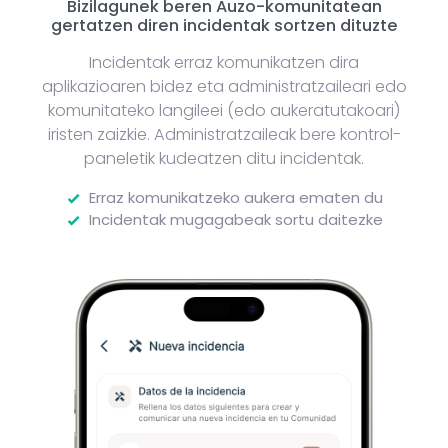
Bizilagunek beren Auzo-komunitatean
gertatzen diren incidentak sortzen dituzte
Incidentak erraz komunikatzen dira
aplikazioaren bidez eta administratzaileari edo
komunitateko langileei (edo aukeratutakoari)
iristen zaizkie. Administratzaileak bere kontrol-
paneletik kudeatzen ditu incidentak.
Erraz komunikatzeko aukera ematen du
Incidentak mugagabeak sortu daitezke