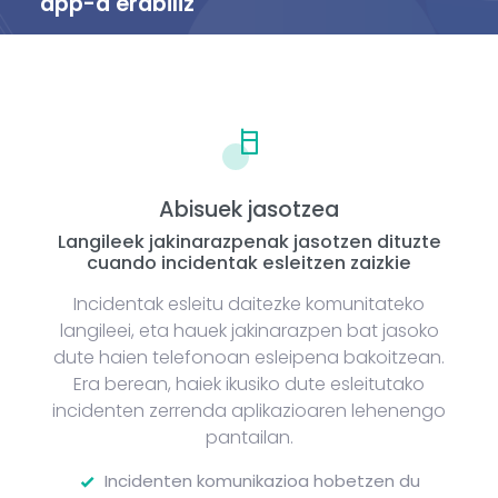
app-a erabiliz
Abisuek jasotzea
Langileek jakinarazpenak jasotzen dituzte
cuando incidentak esleitzen zaizkie
Incidentak esleitu daitezke komunitateko
langileei, eta hauek jakinarazpen bat jasoko
dute haien telefonoan esleipena bakoitzean.
Era berean, haiek ikusiko dute esleitutako
incidenten zerrenda aplikazioaren lehenengo
pantailan.
Incidenten komunikazioa hobetzen du