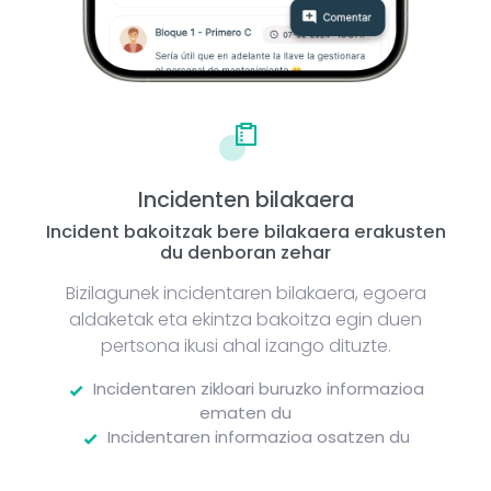
Incidenten bilakaera
Incident bakoitzak bere bilakaera erakusten
du denboran zehar
Bizilagunek incidentaren bilakaera, egoera
aldaketak eta ekintza bakoitza egin duen
pertsona ikusi ahal izango dituzte.
Incidentaren zikloari buruzko informazioa
ematen du
Incidentaren informazioa osatzen du