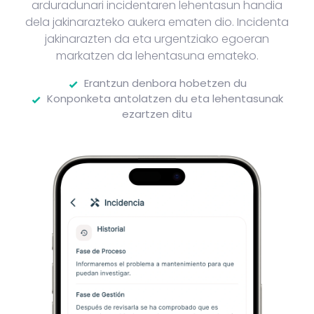
arduradunari incidentaren lehentasun handia
dela jakinarazteko aukera ematen dio. Incidenta
jakinarazten da eta urgentziako egoeran
markatzen da lehentasuna emateko.
Erantzun denbora hobetzen du
Konponketa antolatzen du eta lehentasunak
ezartzen ditu