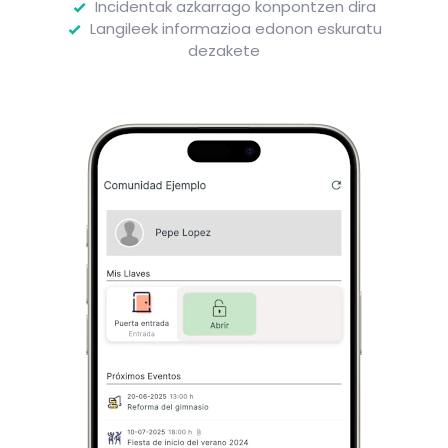
Incidentak azkarrago konpontzen dira
Langileek informazioa edonon eskuratu
dezakete