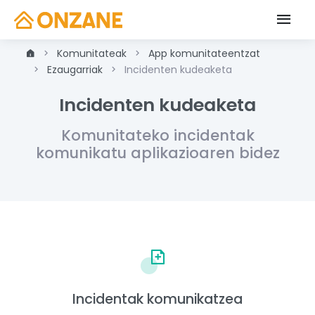
Komunitateak
App komunitateentzat
Ezaugarriak
Incidenten kudeaketa
Incidenten kudeaketa
Komunitateko incidentak
komunikatu aplikazioaren bidez
Incidentak komunikatzea