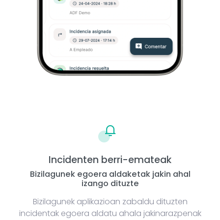
Incidenten berri-emateak
Bizilagunek egoera aldaketak jakin ahal
izango dituzte
Bizilagunek aplikazioan zabaldu dituzten
incidentak egoera aldatu ahala jakinarazpenak