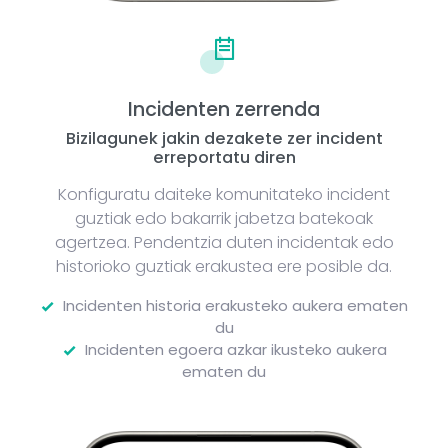
Incidenten zerrenda
Bizilagunek jakin dezakete zer incident
erreportatu diren
Konfiguratu daiteke komunitateko incident
guztiak edo bakarrik jabetza batekoak
agertzea. Pendentzia duten incidentak edo
historioko guztiak erakustea ere posible da.
Incidenten historia erakusteko aukera ematen
du
Incidenten egoera azkar ikusteko aukera
ematen du