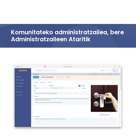
Komunitateko administratzailea, bere
Administratzaileen Ataritik