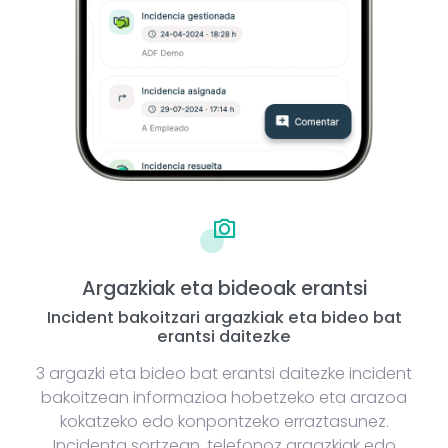
Argazkiak eta bideoak erantsi
Incident bakoitzari argazkiak eta bideo bat
erantsi daitezke
3 argazki eta bideo bat erantsi daitezke incident
bakoitzean informazioa hobetzeko eta arazoa
kokatzeko edo konpontzeko erraztasunez.
Incidenta sortzean, telefonoz argazkiak edo