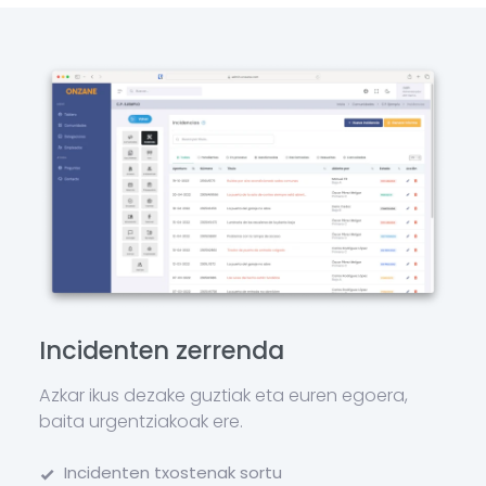
Incidenten zerrenda
Azkar ikus dezake guztiak eta euren egoera,
baita urgentziakoak ere.
Incidenten txostenak sortu