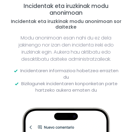
Incidentak eta iruzkinak modu
anonimoan
Incidentak eta iruzkinak modu anonimoan sor
daitezke
Modu anonimoan esan nahi du ez dela
jakinengo nor izan den incidenta ireki edo
iruzkinak egin. Aukera hau aktibatu edo
desaktibatu daiteke administratzaileak.
Incidentaren informazioa hobetzea errazten
du
Bizilagunek incidentaren konponketan parte
hartzeko aukera ematen du