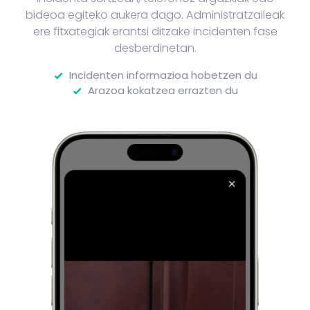
bideoa egiteko aukera dago. Administratzaileak
ere fitxategiak erantsi ditzake incidenten fase
desberdinetan.
Incidenten informazioa hobetzen du
Arazoa kokatzea errazten du