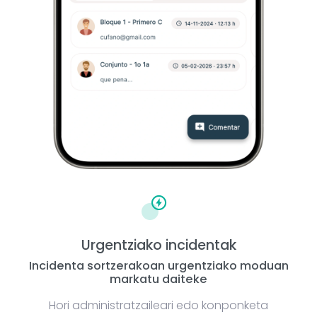
Urgentziako incidentak
Incidenta sortzerakoan urgentziako moduan
markatu daiteke
Hori administratzaileari edo konponketa