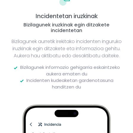
Incidentetan iruzkinak
Bizilagunek iruzkinak egin ditzakete
incidentetan
Bizilagunek aurretik irekitako incidenten inguruko
iruzkinak egin ditzakete eta informazioa gehitu.
Aukera hau aktibatu edo desaktibatu daiteke.
Bizilagunek informazio gehigarria eskaintzeko
aukera ematen du
Incidenten kudeaketan gardenotasuna
handitzen du