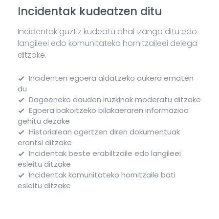
Incidentak kudeatzen ditu
Incidentak guztiz kudeatu ahal izango ditu edo
langileei edo komunitateko hornitzaileei delega
ditzake.
Incidenten egoera aldatzeko aukera ematen
du
Dagoeneko dauden iruzkinak moderatu ditzake
Egoera bakoitzeko bilakaeraren informazioa
gehitu dezake
Historialean agertzen diren dokumentuak
erantsi ditzake
Incidentak beste erabiltzaile edo langileei
esleitu ditzake
Incidentak komunitateko hornitzaile bati
esleitu ditzake