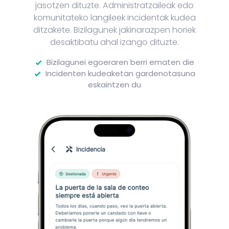
jasotzen dituzte. Administratzaileak edo
komunitateko langileek incidentak kudea
ditzakete. Bizilagunek jakinarazpen horiek
desaktibatu ahal izango dituzte.
Bizilagunei egoeraren berri ematen die
Incidenten kudeaketan gardenotasuna
eskaintzen du