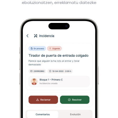
eboluzionatzen, erreklamatu daitezke