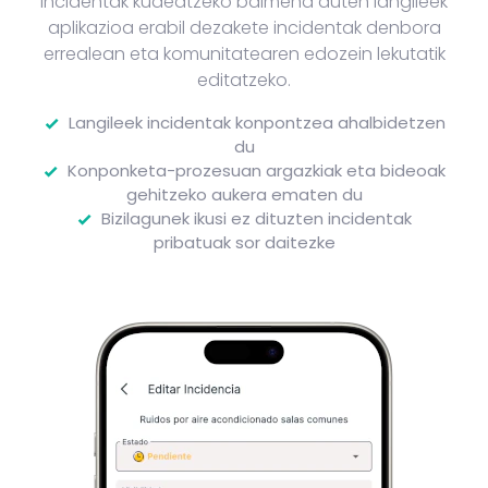
Incidentak kudeatzeko baimena duten langileek
aplikazioa erabil dezakete incidentak denbora
errealean eta komunitatearen edozein lekutatik
editatzeko.
Langileek incidentak konpontzea ahalbidetzen
du
Konponketa-prozesuan argazkiak eta bideoak
gehitzeko aukera ematen du
Bizilagunek ikusi ez dituzten incidentak
pribatuak sor daitezke