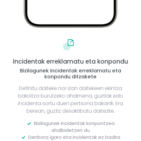
Incidentak erreklamatu eta konpondu
Bizilagunek incidentak erreklamatu eta
konpondu ditzakete
Definitu daiteke nor izan daitekeen ekintza
bakoitza burutzeko ahalmena, guztiak edo
incidenta sortu duen pertsona bakarrik. Era
berean, guztiz desaktibatu daitezke.
Bizilagunek incidentak konpontzea
ahalbidetzen du
Denbora igaro eta incidentak ez badira