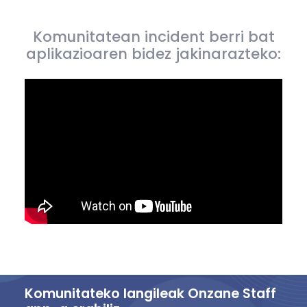
Komunitatean incident berri bat
aplikazioaren bidez jakinarazteko:
Komunitateko langileak Onzane Staff