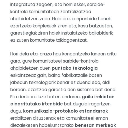
integratuta zegoen, eta horri esker, sarbide-
kontrola komunitatean zentralizatzea
ahalbidetzen zuen. Hala ere, konponbide hauek
ezartzeko konplexuak ziren eta, kasu batzuetan,
garestiegiak ziren haiek instalatzeko baliabiderik
ez zuten komunitate txikiagoentzat.
Hori dela eta, arazo hau konpontzeko lanean aritu
gara, gure komunitateei sarbide-kontrola
ahalbidetzen duen
puntako teknologia
eskaintzeaz gain, baina fabrikatzaile baten
jabedun teknologiarik behar ez duena edo, aldi
berean, ezartzea garestia den sistema bat dena.
Eta denbora luze baten ondoren,
gailu irekietan
oinarritutako irtenbide
bat dugula iragartzen
dugu,
komunikazio-protokolo estandarrak
erabiltzen dituztenak eta komunitateei eman
diezaieketen hobekuntzarako
benetan merkeak