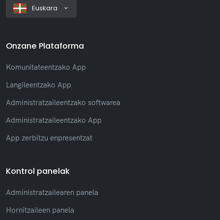
Euskara
Onzane Plataforma
Komunitateentzako App
Langileentzako App
Administratzaileentzako softwarea
Administratzaileentzako App
App zerbitzu enpresentzat
Kontrol panelak
Administratzailearen panela
Hornitzaileen panela