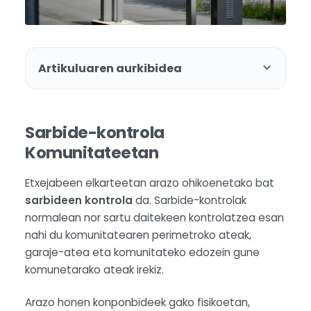
Artikuluaren aurkibidea
Sarbide-kontrola
Komunitateetan
Etxejabeen elkarteetan arazo ohikoenetako bat
sarbideen kontrola
da. Sarbide-kontrolak
normalean nor sartu daitekeen kontrolatzea esan
nahi du komunitatearen perimetroko ateak,
garaje-atea eta komunitateko edozein gune
komunetarako ateak irekiz.
Arazo honen konponbideek gako fisikoetan,