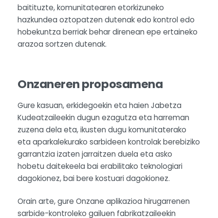
baitituzte, komunitatearen etorkizuneko
hazkundea oztopatzen dutenak edo kontrol edo
hobekuntza berriak behar direnean epe ertaineko
arazoa sortzen dutenak.
Onzaneren proposamena
Gure kasuan, erkidegoekin eta haien Jabetza
Kudeatzaileekin dugun ezagutza eta harreman
zuzena dela eta, ikusten dugu komunitaterako
eta aparkalekurako sarbideen kontrolak berebiziko
garrantzia izaten jarraitzen duela eta asko
hobetu daitekeela bai erabilitako teknologiari
dagokionez, bai bere kostuari dagokionez.
Orain arte, gure Onzane aplikazioa hirugarrenen
sarbide-kontroleko gailuen fabrikatzaileekin