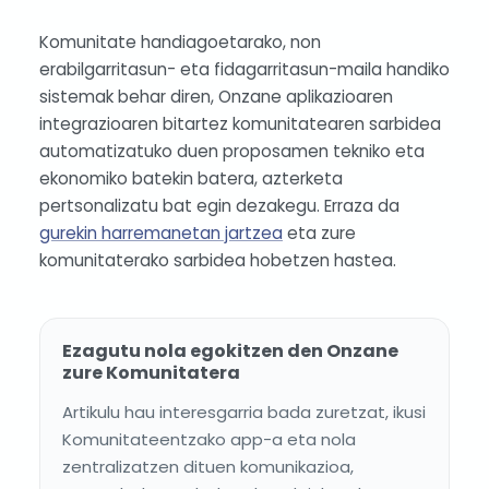
Komunitate handiagoetarako, non
erabilgarritasun- eta fidagarritasun-maila handiko
sistemak behar diren, Onzane aplikazioaren
integrazioaren bitartez komunitatearen sarbidea
automatizatuko duen proposamen tekniko eta
ekonomiko batekin batera, azterketa
pertsonalizatu bat egin dezakegu. Erraza da
gurekin harremanetan jartzea
eta zure
komunitaterako sarbidea hobetzen hastea.
Ezagutu nola egokitzen den Onzane
zure Komunitatera
Artikulu hau interesgarria bada zuretzat, ikusi
Komunitateentzako app-a eta nola
zentralizatzen dituen komunikazioa,