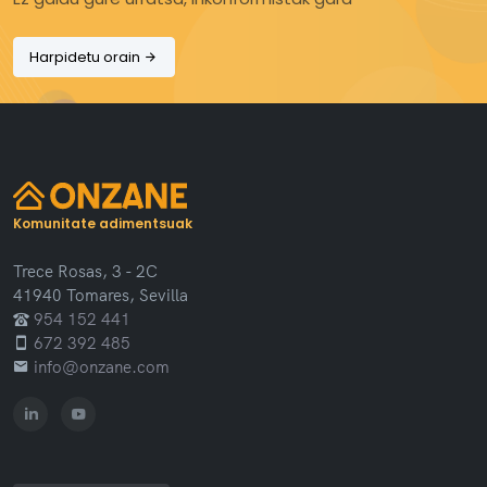
Harpidetu orain
Komunitate adimentsuak
Trece Rosas, 3 - 2C
41940 Tomares, Sevilla
954 152 441
672 392 485
info@onzane.com