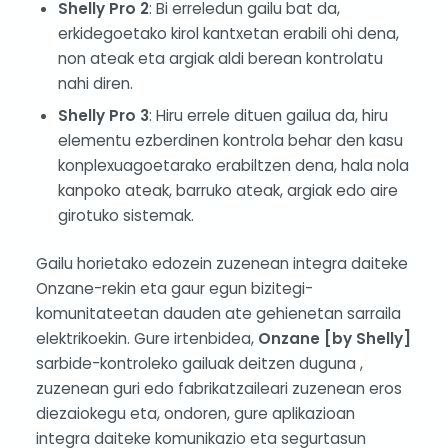
Shelly Pro 2
: Bi erreledun gailu bat da,
erkidegoetako kirol kantxetan erabili ohi dena,
non ateak eta argiak aldi berean kontrolatu
nahi diren.
Shelly Pro 3
: Hiru errele dituen gailua da, hiru
elementu ezberdinen kontrola behar den kasu
konplexuagoetarako erabiltzen dena, hala nola
kanpoko ateak, barruko ateak, argiak edo aire
girotuko sistemak.
Gailu horietako edozein zuzenean integra daiteke
Onzane-rekin eta gaur egun bizitegi-
komunitateetan dauden ate gehienetan sarraila
elektrikoekin. Gure irtenbidea,
Onzane [by Shelly]
sarbide-kontroleko gailuak deitzen duguna ,
zuzenean guri edo fabrikatzaileari zuzenean eros
diezaiokegu eta, ondoren, gure aplikazioan
integra daiteke komunikazio eta segurtasun