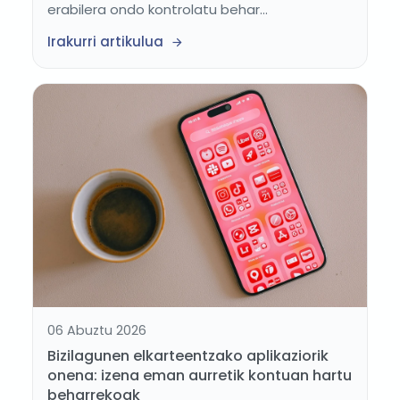
erabilera ondo kontrolatu behar...
Irakurri artikulua
06 Abuztu 2026
Bizilagunen elkarteentzako aplikaziorik
onena: izena eman aurretik kontuan hartu
beharrekoak