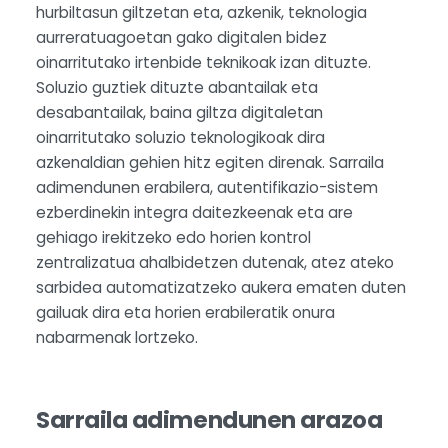
hurbiltasun giltzetan eta, azkenik, teknologia
aurreratuagoetan gako digitalen bidez
oinarritutako irtenbide teknikoak izan dituzte.
Soluzio guztiek dituzte abantailak eta
desabantailak, baina giltza digitaletan
oinarritutako soluzio teknologikoak dira
azkenaldian gehien hitz egiten direnak. Sarraila
adimendunen erabilera, autentifikazio-sistem
ezberdinekin integra daitezkeenak eta are
gehiago irekitzeko edo horien kontrol
zentralizatua ahalbidetzen dutenak, atez ateko
sarbidea automatizatzeko aukera ematen duten
gailuak dira eta horien erabileratik onura
nabarmenak lortzeko.
Sarraila adimendunen arazoa