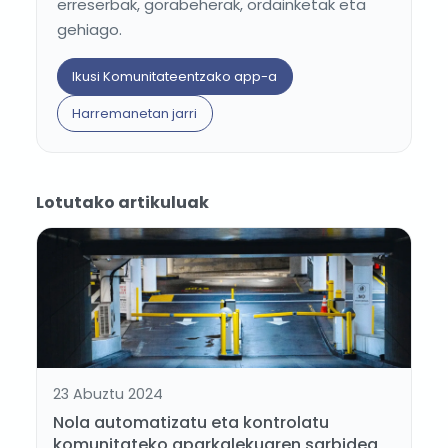
erreserbak, gorabeherak, ordainketak eta
gehiago.
Ikusi Komunitateentzako app-a
Harremanetan jarri
Lotutako artikuluak
23 Abuztu 2024
Nola automatizatu eta kontrolatu
komunitateko aparkalekuaren sarbidea