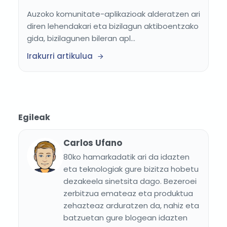
Auzoko komunitate-aplikazioak alderatzen ari
diren lehendakari eta bizilagun aktiboentzako
gida, bizilagunen bileran apl...
Irakurri artikulua
Egileak
Carlos Ufano
80ko hamarkadatik ari da idazten
eta teknologiak gure bizitza hobetu
dezakeela sinetsita dago. Bezeroei
zerbitzua emateaz eta produktua
zehazteaz arduratzen da, nahiz eta
batzuetan gure blogean idazten