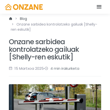
Blog
Onzane sarbidea kontrolatzeko gailuak [Shelly-
ren eskutik]
Onzane sarbidea
kontrolatzeko gailuak
[Shelly-ren eskutik]
15 Martxoa 2025
4 min irakurketa