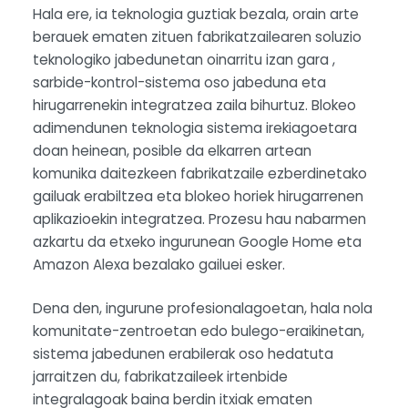
Hala ere, ia teknologia guztiak bezala, orain arte
berauek ematen zituen fabrikatzailearen soluzio
teknologiko jabedunetan oinarritu izan gara ,
sarbide-kontrol-sistema oso jabeduna eta
hirugarrenekin integratzea zaila bihurtuz. Blokeo
adimendunen teknologia sistema irekiagoetara
doan heinean, posible da elkarren artean
komunika daitezkeen fabrikatzaile ezberdinetako
gailuak erabiltzea eta blokeo horiek hirugarrenen
aplikazioekin integratzea. Prozesu hau nabarmen
azkartu da etxeko ingurunean Google Home eta
Amazon Alexa bezalako gailuei esker.
Dena den, ingurune profesionalagoetan, hala nola
komunitate-zentroetan edo bulego-eraikinetan,
sistema jabedunen erabilerak oso hedatuta
jarraitzen du, fabrikatzaileek irtenbide
integralagoak baina berdin itxiak ematen