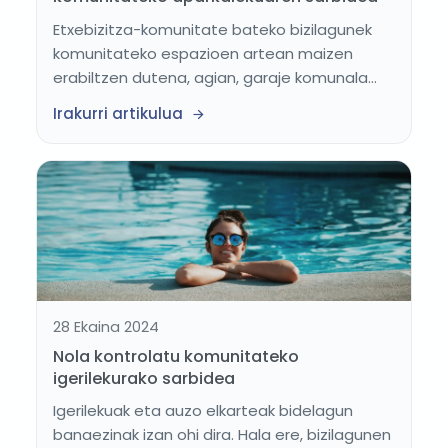
Etxebizitza-komunitate bateko bizilagunek
komunitateko espazioen artean maizen
erabiltzen dutena, agian, garaje komunala...
Irakurri artikulua
28 Ekaina 2024
Nola kontrolatu komunitateko
igerilekurako sarbidea
Igerilekuak eta auzo elkarteak bidelagun
banaezinak izan ohi dira. Hala ere, bizilagunen