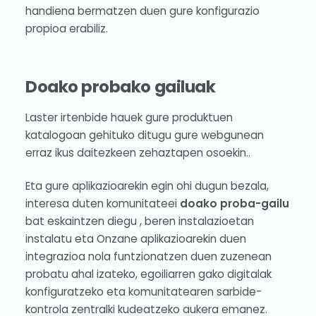
handiena bermatzen duen gure konfigurazio
propioa erabiliz.
Doako probako gailuak
Laster irtenbide hauek gure produktuen
katalogoan gehituko ditugu gure webgunean
erraz ikus daitezkeen zehaztapen osoekin..
Eta gure aplikazioarekin egin ohi dugun bezala,
interesa duten komunitateei
doako proba-gailu
bat eskaintzen diegu , beren instalazioetan
instalatu eta Onzane aplikazioarekin duen
integrazioa nola funtzionatzen duen zuzenean
probatu ahal izateko, egoiliarren gako digitalak
konfiguratzeko eta komunitatearen sarbide-
kontrola zentralki kudeatzeko aukera emanez.