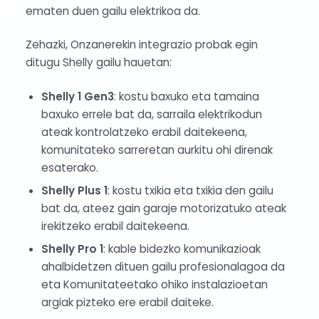
ematen duen gailu elektrikoa da.
Zehazki, Onzanerekin integrazio probak egin
ditugu Shelly gailu hauetan:
Shelly 1 Gen3
: kostu baxuko eta tamaina
baxuko errele bat da, sarraila elektrikodun
ateak kontrolatzeko erabil daitekeena,
komunitateko sarreretan aurkitu ohi direnak
esaterako.
Shelly Plus 1
: kostu txikia eta txikia den gailu
bat da, ateez gain garaje motorizatuko ateak
irekitzeko erabil daitekeena.
Shelly Pro 1
: kable bidezko komunikazioak
ahalbidetzen dituen gailu profesionalagoa da
eta Komunitateetako ohiko instalazioetan
argiak pizteko ere erabil daiteke.