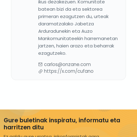
ikus dezakezuen. Komunitate
batean bizi da eta sektorea
primeran ezagutzen du, urteak
daramatzalako Jabetza
Arduradunekin eta Auzo
Mankomunitateekin harremanetan
jartzen, haien arazo eta beharrak
ezagutzeko.
carlos@onzane.com
https://x.com/cufano
Gure buletinak inspiratu, informatu eta
harritzen ditu
Ez galdu gure urratsa, inkonformistak gara