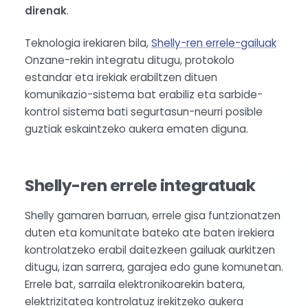
direnak
.
Teknologia irekiaren bila,
Shelly-ren errele-gailuak
Onzane-rekin integratu ditugu, protokolo
estandar eta irekiak erabiltzen dituen
komunikazio-sistema bat erabiliz eta sarbide-
kontrol sistema bati segurtasun-neurri posible
guztiak eskaintzeko aukera ematen diguna.
Shelly-ren errele integratuak
Shelly gamaren barruan, errele gisa funtzionatzen
duten eta komunitate bateko ate baten irekiera
kontrolatzeko erabil daitezkeen gailuak aurkitzen
ditugu, izan sarrera, garajea edo gune komunetan.
Errele bat, sarraila elektronikoarekin batera,
elektrizitatea kontrolatuz irekitzeko aukera